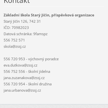
Kontakt
Základní škola Starý Jičín, příspěvková organizace
Starý Jičín 126, 742 31
IČO: 70982023
Datová schránka: 9famspz
556 752 571
skola@zssj.cz
556 720 953 - výchovný poradce
eva.dutkova@zssj.cz
556 752 556 - školní jídelna
jana.zuzanakova@zssj.cz
556 720 954 - školní družina
jana.urbanova@zssj.cz