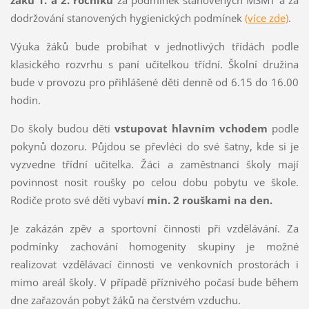
žáků 1. a 2. ročníků
za podmínek stanovených MŠMT a za
dodržování stanovených hygienických podmínek
(více zde)
.
Výuka žáků bude probíhat v jednotlivých třídách podle
klasického rozvrhu s paní učitelkou třídní. Školní družina
bude v provozu pro přihlášené děti denně od 6.15 do 16.00
hodin.
Do školy budou děti
vstupovat hlavním vchodem
podle
pokynů dozoru. Půjdou se převléci do své šatny, kde si je
vyzvedne třídní učitelka. Žáci a zaměstnanci školy mají
povinnost nosit roušky po celou dobu pobytu ve škole.
Rodiče proto své děti vybaví
min. 2 rouškami na den.
Je zakázán zpěv a sportovní činnosti při vzdělávání. Za
podmínky zachování homogenity skupiny je možné
realizovat vzdělávací činnosti ve venkovních prostorách i
mimo areál školy. V případě příznivého počasí bude během
dne zařazován pobyt žáků na čerstvém vzduchu.