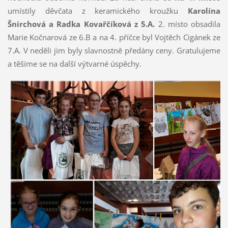
umístily děvčata z keramického kroužku
Karolína
Šnirchová a Radka Kovařčíková z 5.A.
2. místo obsadila
Marie Kočnarová ze 6.B a na 4. příčce byl Vojtěch Cigánek ze
7.A. V neděli jim byly slavnostně předány ceny. Gratulujeme
a těšíme se na další výtvarné úspěchy.