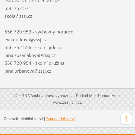
Datová schránka: 9famspz
556 752 571
skola@zssj.cz
556 720 953 - výchovný poradce
eva.dutkova@zssj.cz
556 752 556 - školní jídelna
jana.zuzanakova@zssj.cz
556 720 954 - školní družina
jana.urbanova@zssj.cz
© 2013 Všechna práva vyhrazena. Ředitel Mgr. Roman Horut
www.zsstjicin.cz
Zobrazit:
Mobilní verzi
|
Standardní verzi