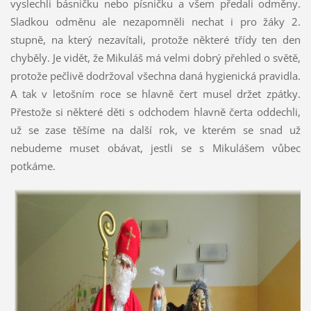
vyslechli básničku nebo písničku a všem předali odměny.
Sladkou odměnu ale nezapomněli nechat i pro žáky 2.
stupně, na který nezavítali, protože některé třídy ten den
chyběly. Je vidět, že Mikuláš má velmi dobrý přehled o světě,
protože pečlivě dodržoval všechna daná hygienická pravidla.
A tak v letošním roce se hlavně čert musel držet zpátky.
Přestože si některé děti s odchodem hlavně čerta oddechli,
už se zase těšíme na další rok, ve kterém se snad už
nebudeme muset obávat, jestli se s Mikulášem vůbec
potkáme.