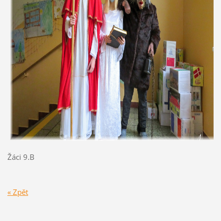
Žáci 9.B
« Zpět