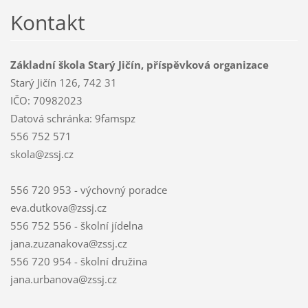
Kontakt
Základní škola Starý Jičín, příspěvková organizace
Starý Jičín 126, 742 31
IČO: 70982023
Datová schránka: 9famspz
556 752 571
skola@zssj.cz
556 720 953 - výchovný poradce
eva.dutkova@zssj.cz
556 752 556 - školní jídelna
jana.zuzanakova@zssj.cz
556 720 954 - školní družina
jana.urbanova@zssj.cz