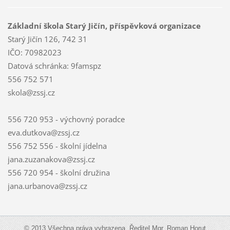
Základní škola Starý Jičín, příspěvková organizace
Starý Jičín 126, 742 31
IČO: 70982023
Datová schránka: 9famspz
556 752 571
skola@zssj.cz
556 720 953 - výchovný poradce
eva.dutkova@zssj.cz
556 752 556 - školní jídelna
jana.zuzanakova@zssj.cz
556 720 954 - školní družina
jana.urbanova@zssj.cz
© 2013 Všechna práva vyhrazena. Ředitel Mgr. Roman Horut