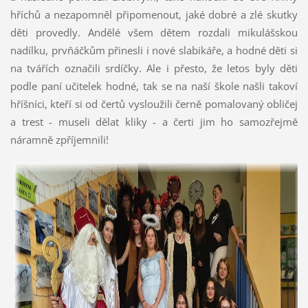
hříchů a nezapomněl připomenout, jaké dobré a zlé skutky
děti provedly. Andělé všem dětem rozdali mikulášskou
nadílku, prvňáčkům přinesli i nové slabikáře, a hodné děti si
na tvářích označili srdíčky. Ale i přesto, že letos byly děti
podle paní učitelek hodné, tak se na naší škole našli takoví
hříšníci, kteří si od čertů vysloužili černě pomalovaný obličej
a trest - museli dělat kliky - a čerti jim ho samozřejmě
náramně zpříjemnili!