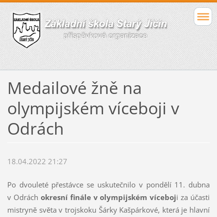
Medailové žně na
olympijském víceboji v
Odrách
18.04.2022 21:27
Po dvouleté přestávce se uskutečnilo v pondělí 11. dubna
v Odrách
okresní finále v olympijském
víceboj
i za účasti
mistryně světa v trojskoku Šárky Kašpárkové, která je hlavní