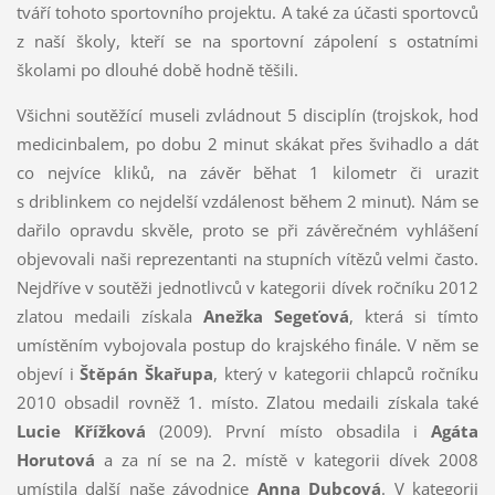
tváří tohoto sportovního projektu. A také za účasti sportovců
z naší školy, kteří se na sportovní zápolení s ostatními
školami po dlouhé době hodně těšili.
Všichni soutěžící museli zvládnout 5 disciplín (trojskok, hod
medicinbalem, po dobu 2 minut skákat přes švihadlo a dát
co nejvíce kliků, na závěr běhat 1 kilometr či urazit
s driblinkem co nejdelší vzdálenost během 2 minut). Nám se
dařilo opravdu skvěle, proto se při závěrečném vyhlášení
objevovali naši reprezentanti na stupních vítězů velmi často.
Nejdříve v soutěži jednotlivců v kategorii dívek ročníku 2012
zlatou medaili získala
Anežka Segeťová
, která si tímto
umístěním vybojovala postup do krajského finále. V něm se
objeví i
Štěpán Škařupa
, který v kategorii chlapců ročníku
2010 obsadil rovněž 1. místo. Zlatou medaili získala také
Lucie Křížková
(2009). První místo obsadila i
Agáta
Horutová
a za ní se na 2. místě v kategorii dívek 2008
umístila další naše závodnice
Anna Dubcová
. V kategorii