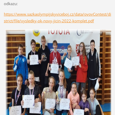
odkazu:
https://www.sazkaolympijskyviceboj.cz/data/ovovContest/di
strict/file/vysledky-ok-novy-jicin-2022-komplet.pdf