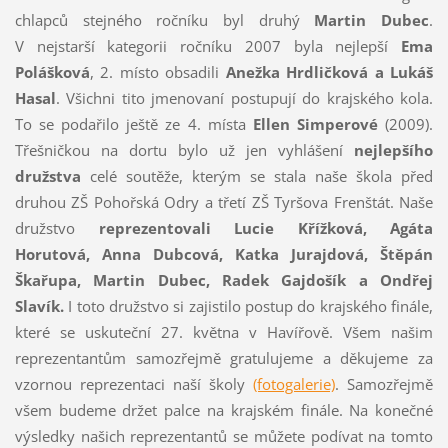
chlapců stejného ročníku byl druhý
Martin Dubec
.
V nejstarší kategorii ročníku 2007 byla nejlepší
Ema
Polášková
, 2. místo obsadili
Anežka Hrdličková a Lukáš
Hasal
. Všichni tito jmenovaní postupují do krajského kola.
To se podařilo ještě ze 4. místa
Ellen Simperové
(2009).
Třešničkou na dortu bylo už jen vyhlášení
nejlepšího
družstva
celé soutěže, kterým se stala naše škola před
druhou ZŠ Pohořská Odry a třetí ZŠ Tyršova Frenštát. Naše
družstvo
reprezentovali Lucie Křížková, Agáta
Horutová, Anna Dubcová,
Katka Jurajdová, Štěpán
Škařupa, Martin Dubec, Radek Gajdošík
a Ondřej
Slavík.
I toto družstvo si zajistilo postup do krajského finále,
které se uskuteční 27. května v Havířově. Všem našim
reprezentantům samozřejmě gratulujeme a děkujeme za
vzornou reprezentaci naší školy
(fotogalerie)
. Samozřejmě
všem budeme držet palce na krajském finále. Na konečné
výsledky našich reprezentantů se můžete podívat na tomto