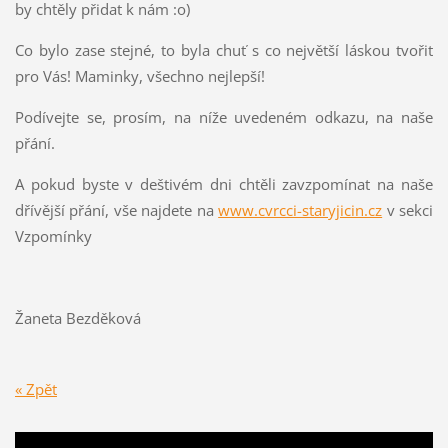
by chtěly přidat k nám :o)
Co bylo zase stejné, to byla chuť s co největší láskou tvořit
pro Vás! Maminky, všechno nejlepší!
Podívejte se, prosím, na níže uvedeném odkazu, na naše
přání.
A pokud byste v deštivém dni chtěli zavzpomínat na naše
dřívější přání, vše najdete na
www.cvrcci-staryjicin.cz
v sekci
Vzpomínky
Žaneta Bezděková
« Zpět