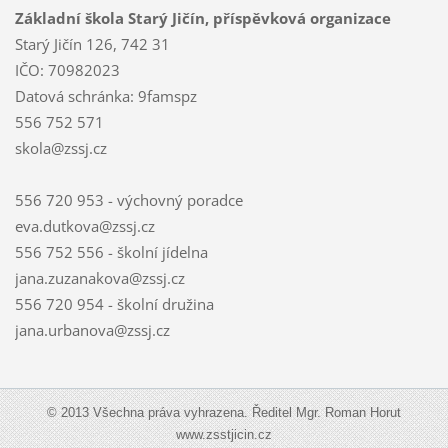
Základní škola Starý Jičín, příspěvková organizace
Starý Jičín 126, 742 31
IČO: 70982023
Datová schránka: 9famspz
556 752 571
skola@zssj.cz
556 720 953 - výchovný poradce
eva.dutkova@zssj.cz
556 752 556 - školní jídelna
jana.zuzanakova@zssj.cz
556 720 954 - školní družina
jana.urbanova@zssj.cz
© 2013 Všechna práva vyhrazena. Ředitel Mgr. Roman Horut
www.zsstjicin.cz