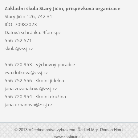
Základní škola Starý Jičín, příspěvková organizace
Starý Jičín 126, 742 31
IČO: 70982023
Datová schránka: 9famspz
556 752 571
skola@zssj.cz
556 720 953 - výchovný poradce
eva.dutkova@zssj.cz
556 752 556 - školní jídelna
jana.zuzanakova@zssj.cz
556 720 954 - školní družina
jana.urbanova@zssj.cz
© 2013 Všechna práva vyhrazena. Ředitel Mgr. Roman Horut
www.zsstjicin.cz