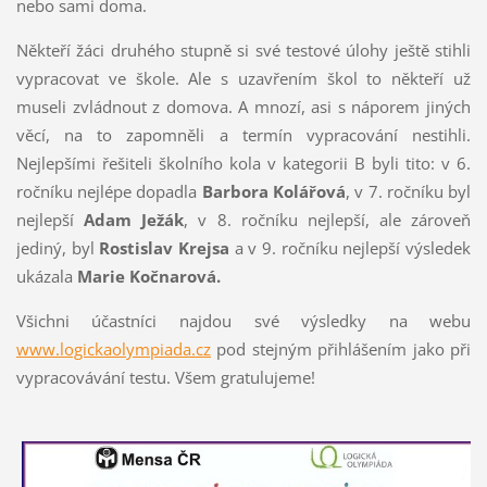
nebo sami doma.
Někteří žáci druhého stupně si své testové úlohy ještě stihli
vypracovat ve škole. Ale s uzavřením škol to někteří už
museli zvládnout z domova. A mnozí, asi s náporem jiných
věcí, na to zapomněli a termín vypracování nestihli.
Nejlepšími řešiteli školního kola v kategorii B byli tito: v 6.
ročníku nejlépe dopadla
Barbora Kolářová
, v 7. ročníku byl
nejlepší
Adam Ježák
, v 8. ročníku nejlepší, ale zároveň
jediný, byl
Rostislav Krejsa
a v 9. ročníku nejlepší výsledek
ukázala
Marie Kočnarová.
Všichni účastníci najdou své výsledky na webu
www.logickaolympiada.cz
pod stejným přihlášením jako při
vypracovávání testu. Všem gratulujeme!