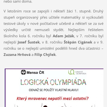
nebo sami doma.
V letošním roce se zapojili i někteří žáci 1. stupně. Druhý
stupeň organizovaný přes učitele matematiky si vyzkoušeli
testové úkoly v nové počítačové učebně a někteří se za své
výsledky určitě nemuseli stydět. Nejlepším řešitelem
školního kola 6. ročníku byl
Adam Ježák
, v 7. ročníku byl
nejlepší
Josef Šustek
, v 8. ročníku
Štěpán Cigánek
a v 9.
ročníku se o nejlepší umístění podělili hned dva účastníci –
Zuzana Hrňová
a
Filip Chýlek
.