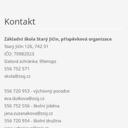
Kontakt
Základní škola Starý Jičín, příspěvková organizace
Starý Jičín 126, 742 31
IČO: 70982023
Datová schránka: 9famspz
556 752 571
skola@zssj.cz
556 720 953 - výchovný poradce
eva.dutkova@zssj.cz
556 752 556 - školní jídelna
jana.zuzanakova@zssj.cz
556 720 954 - školní družina