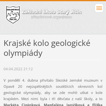
Krajské kolo geologické
olympiády
04.04.2022 21:12
V pondělí 4. dubna přivítalo Slezské zemské muzeum v
Opavě 20 nejúspěšnějších soutěžících okresních kol
geologické olympiády, aby se zde mohli utkat v kole
krajském. Mezi nimi byla i tři děvčata z naší školy, a to
Markéta Cigánková, Magdaléna Janýšková a Eliška