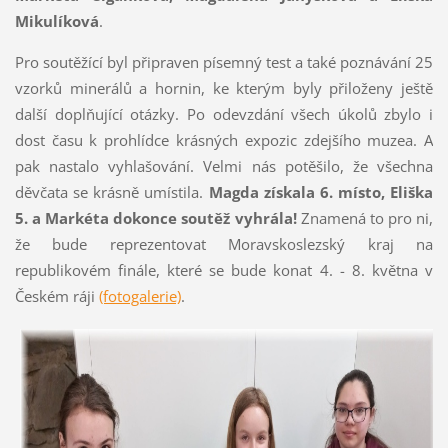
Mikulíková
.
Pro soutěžící byl připraven písemný test a také poznávání 25
vzorků minerálů a hornin, ke kterým byly přiloženy ještě
další doplňující otázky. Po odevzdání všech úkolů zbylo i
dost času k prohlídce krásných expozic zdejšího muzea. A
pak nastalo vyhlašování. Velmi nás potěšilo, že všechna
děvčata se krásně umístila.
Magda získala 6. místo, Eliška
5. a Markéta dokonce soutěž vyhrála!
Znamená to pro ni,
že bude reprezentovat Moravskoslezský kraj na
republikovém finále, které se bude konat 4. - 8. května v
Českém ráji
(fotogalerie)
.