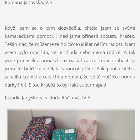
Romana Janovská, V.B
Když jsem se o tom dozvěděla, chtěla jsem se svými
kamarádkami pomoci. Hned jsme přinesli spoustu hraček.
Těšilo nás, že můžeme té holčičce udělat něčím radost. Nám
všem bylo moc líto, že je chudá nebo nemá rodiče. A tak
jsme přinášeli a přinášeli, až nastal čas tu krabici zabalit. Já
jsem té holčičce udělala vánoční přání. Pak paní učitelka
zabalila krabici a celá třída doufala, že se té holčičce budou
dárky líbit. S tou krabicí to byl fakt super nápad.
Klaudie Janyšková a Linda Růčková, IV.B