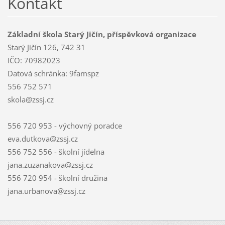
Kontakt
Základní škola Starý Jičín, příspěvková organizace
Starý Jičín 126, 742 31
IČO: 70982023
Datová schránka: 9famspz
556 752 571
skola@zssj.cz
556 720 953 - výchovný poradce
eva.dutkova@zssj.cz
556 752 556 - školní jídelna
jana.zuzanakova@zssj.cz
556 720 954 - školní družina
jana.urbanova@zssj.cz