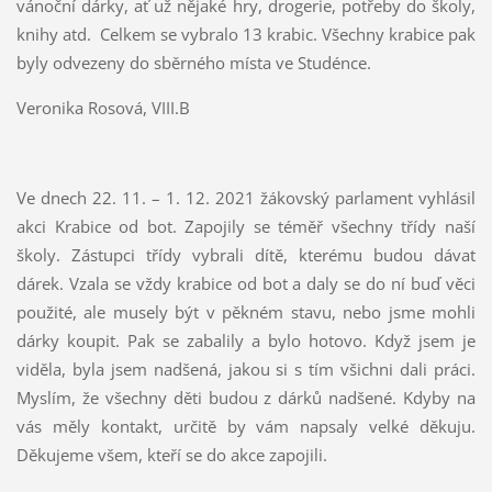
vánoční dárky, ať už nějaké hry, drogerie, potřeby do školy,
knihy atd. Celkem se vybralo 13 krabic. Všechny krabice pak
byly odvezeny do sběrného místa ve Studénce.
Veronika Rosová, VIII.B
Ve dnech 22. 11. – 1. 12. 2021 žákovský parlament vyhlásil
akci Krabice od bot. Zapojily se téměř všechny třídy naší
školy. Zástupci třídy vybrali dítě, kterému budou dávat
dárek. Vzala se vždy krabice od bot a daly se do ní buď věci
použité, ale musely být v pěkném stavu, nebo jsme mohli
dárky koupit. Pak se zabalily a bylo hotovo. Když jsem je
viděla, byla jsem nadšená, jakou si s tím všichni dali práci.
Myslím, že všechny děti budou z dárků nadšené. Kdyby na
vás měly kontakt, určitě by vám napsaly velké děkuju.
Děkujeme všem, kteří se do akce zapojili.