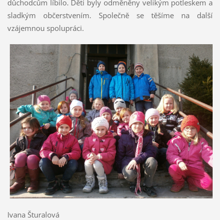
důchodcům líbilo. Děti byly odměněny velikým potleskem a
sladkým občerstvením. Společně se těšíme na další
vzájemnou spolupráci.
Ivana Šturalová