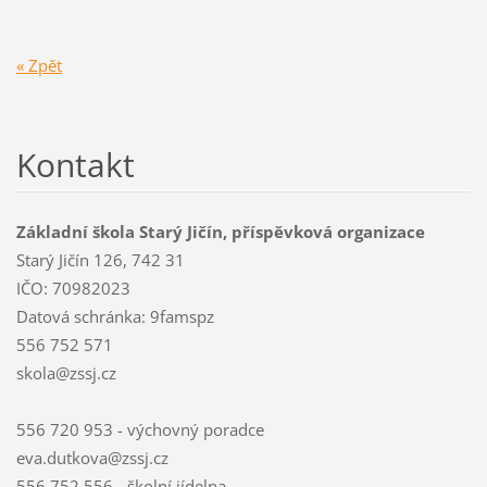
« Zpět
Kontakt
Základní škola Starý Jičín, příspěvková organizace
Starý Jičín 126, 742 31
IČO: 70982023
Datová schránka: 9famspz
556 752 571
skola@zssj.cz
556 720 953 - výchovný poradce
eva.dutkova@zssj.cz
556 752 556 - školní jídelna