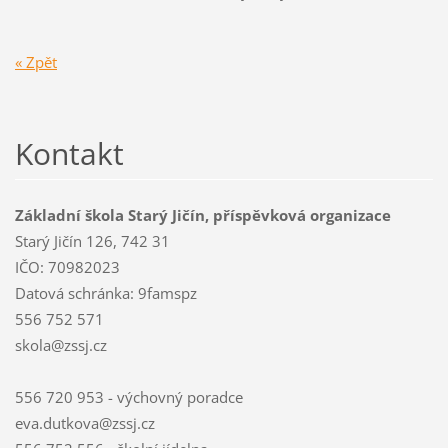
« Zpět
Kontakt
Základní škola Starý Jičín, příspěvková organizace
Starý Jičín 126, 742 31
IČO: 70982023
Datová schránka: 9famspz
556 752 571
skola@zssj.cz
556 720 953 - výchovný poradce
eva.dutkova@zssj.cz