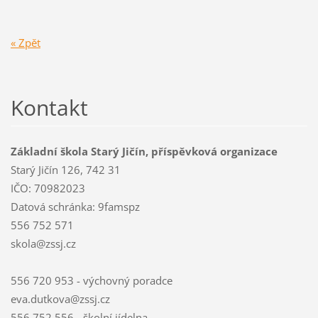
« Zpět
Kontakt
Základní škola Starý Jičín, příspěvková organizace
Starý Jičín 126, 742 31
IČO: 70982023
Datová schránka: 9famspz
556 752 571
skola@zssj.cz
556 720 953 - výchovný poradce
eva.dutkova@zssj.cz
556 752 556 - školní jídelna