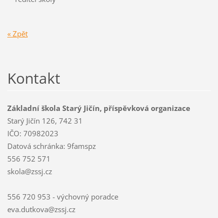
« Zpět
Kontakt
Základní škola Starý Jičín, příspěvková organizace
Starý Jičín 126, 742 31
IČO: 70982023
Datová schránka: 9famspz
556 752 571
skola@zssj.cz
556 720 953 - výchovný poradce
eva.dutkova@zssj.cz