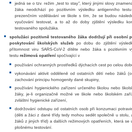
jedná se o tzv. režim „test to stay
"
, který jinými slovy znamen
žáka neodchází po pozitivním výsledku antigenního test
prezenčním vzdělávání ve škole s tím, že se budou násled
vyučování testovat, a to až do doby zjištění výsledku ko
testovaného spolužáka.
spolužáci pozitivně testovaného žáka dodržují při osobní p
poskytování školských služeb
po dobu do zjištění výsled
přítomnost viru SARS-CoV-2 dítěte nebo žáka s pozitivním v
testu
režimová opatření
spočívající v
používání ochranných prostředků dýchacích cest po celou dob
vykonávání aktivit odděleně od ostatních dětí nebo žáků (od
zachování principu homogenity dané skupiny,
používání hygienického zařízení určeného školou nebo škols
žáky, je-li organizačně možné ve škole nebo školském zaříze
zvláštní hygienické zařízení,
dodržování odstupu od ostatních osob při konzumaci potrav
(děti a žáci z dané třídy tedy mohou sedět společně u stolu,
žáků z jiných tříd) a dalších režimových opatřeních, která se u
plošnému testování.