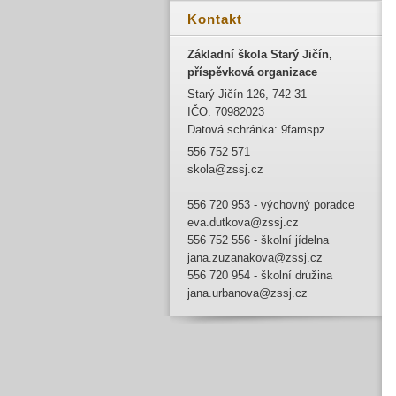
Kontakt
Základní škola Starý Jičín,
příspěvková organizace
Starý Jičín 126, 742 31
IČO: 70982023
Datová schránka: 9famspz
556 752 571
skola@zssj.cz
556 720 953 - výchovný poradce
eva.dutkova@zssj.cz
556 752 556 - školní jídelna
jana.zuzanakova@zssj.cz
556 720 954 - školní družina
jana.urbanova@zssj.cz