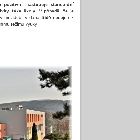
 pozitivní, nastupuje standardní
ivity žáka školy
. V případě, že je
 v mezidobí v dané třídě nedojde k
dnímu režimu výuky.