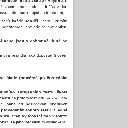
 testování dětí a žáků 2x v týdnu
, a
vyučovacím dnem nebo je-li žák v den
ovací den následující po tomto dni,
 a žáků
každé pondělí
; není-li prvním
í nepřítomen, provede se preventivní
ání nebo jsou v ochranné lhůtě po
žimová pravidla jako doposud (nošení
 ve škole (primárně po čtvrtečním
tivního antigenního testu
,
škola
 testu
na přítomnost viru SARS- CoV-
í nebo při poskytování školských
 provedením tohoto testu v jedné
pouze v ten vyučovací den v tomto
rokáží se jeho negativním výsledkem,