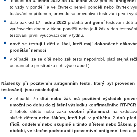
období
od 3. ledna 2022 do 16. ledna 2022
probíhá
antigenní
to vždy v pondělí a ve čtvrtek; není-li pondělí nebo čtvrtek 
testování nepřítomen, provede se preventivní testování první vyuč
dále pak
od 17. ledna 2022
probíhá
antigenní
testování dětí
vyučovacím dnem v týdnu pondělí nebo je-li žák v den testován
testování první vyučovací den v týdnu,
nově se testují i děti a žáci, kteří mají dokončené očkov
prodělání nemoci
v případě, že se dítě nebo žák testu nepodrobí, platí stejná re
ochranného prostředku i při výuce apod.)
Následky při pozitivním antigenním testu, který byl proveden
testování), jsou následující:
v případě, že
dítě nebo žák má pozitivní výsledek preven
umožní po dobu do zjištění výsledku konfirmačního RT-PCR
2 tohoto dítěte nebo žáka
osobní přítomnost
na vzděláván
služeb
dětem nebo žákům, kteří byli v průběhu 2 dnů před
třídě, oddělení nebo skupině s tímto dítětem nebo žákem, 
období, ve kterém podstoupili preventivní antigenní test
a p