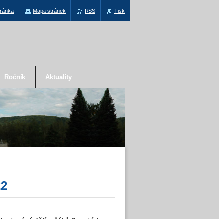
tránka
Mapa stránek
RSS
Tisk
Ročník
Aktuality
22