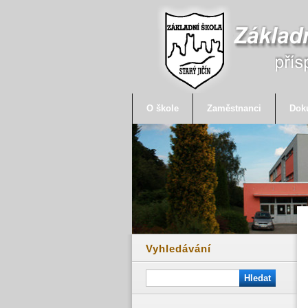
O škole
Zaměstnanci
Dok
Vyhledávání