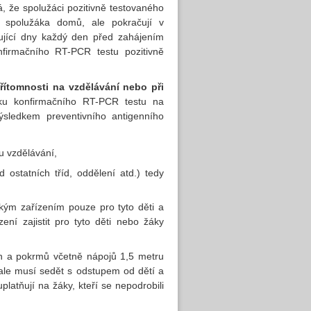
á, že spolužáci pozitivně testovaného
u spolužáka domů, ale pokračují v
ující dny každý den před zahájením
nfirmačního RT-PCR testu pozitivně
řítomnosti na vzdělávání nebo při
ku konfirmačního RT-PCR testu na
ýsledkem preventivního antigenního
u vzdělávání,
 ostatních tříd, oddělení atd.) tedy
kým zařízením pouze pro tyto děti a
ní zajistit pro tyto děti nebo žáky
in a pokrmů včetně nápojů 1,5 metru
 ale musí sedět s odstupem od dětí a
platňují na žáky, kteří se nepodrobili