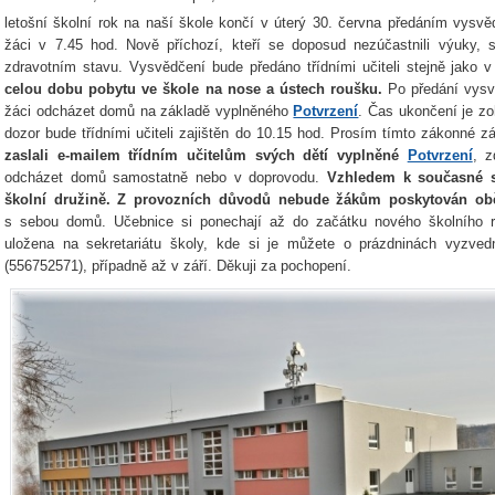
letošní školní rok na naší škole končí v úterý 30. června předáním vysvěd
žáci v 7.45 hod. Nově příchozí, kteří se doposud nezúčastnili výuky, 
zdravotním stavu. Vysvědčení bude předáno třídními učiteli stejně jako 
celou dobu pobytu ve škole na nose a ústech roušku.
Po předání vysv
žáci odcházet domů na základě vyplněného
Potvrzení
. Čas ukončení je zo
dozor bude třídními učiteli zajištěn do 10.15 hod. Prosím tímto zákonné 
zaslali e-mailem třídním učitelům svých dětí vyplněné
Potvrzení
, z
odcházet domů samostatně nebo v doprovodu.
Vzhledem k současné s
školní družině. Z provozních důvodů nebude žákům poskytován ob
s sebou domů. Učebnice si ponechají až do začátku nového školního r
uložena na sekretariátu školy, kde si je můžete o prázdninách vyzved
(556752571), případně až v září. Děkuji za pochopení.