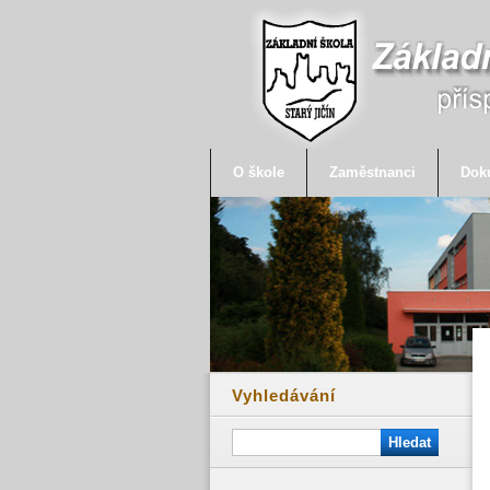
O škole
Zaměstnanci
Dok
Vyhledávání