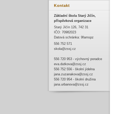
Kontakt
Základní škola Starý Jičín,
příspěvková organizace
Starý Jičín 126, 742 31
IČO: 70982023
Datová schránka: 9famspz
556 752 571
skola@zssj.cz
556 720 953 - výchovný poradce
eva.dutkova@zssj.cz
556 752 556 - školní jídelna
jana.zuzanakova@zssj.cz
556 720 954 - školní družina
jana.urbanova@zssj.cz