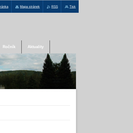
tránka
Mapa stránek
RSS
Tisk
Ročník
Aktuality