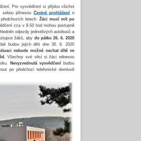
čení. Pro vysvědčení si přijdou všichni
s sebou přinesou
Čestné prohlášení
o
v předchozích letech.
Žáci musí mít po
ědčení cca v 8.50 hod mohou postupně
hledněn odjezdy jednotlivých autobusů a
zástupce žáků, aby
do pátku 26. 6. 2020
dali budou jejich děti dne 30. 6. 2020
ituaci nebude možné nechat dítě ve
ěd.
Všechny své věci si žáci odnesou
oku.
Nevyzvednutá vysvědčení
budou
nout po předchozí telefonické domluvě