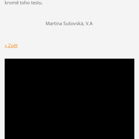
kromě toho testu.
Martina Sušovská, V.A
« Zpět