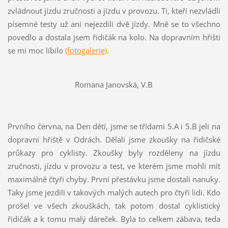
zvládnout jízdu zručnosti a jízdu v provozu. Ti, kteří nezvládli
písemné testy už ani nejezdili dvě jízdy. Mně se to všechno
povedlo a dostala jsem řidičák na kolo. Na dopravním hřišti
se mi moc líbilo
(fotogalerie)
.
Romana Janovská, V.B
Prvního června, na Den dětí, jsme se třídami 5.A i 5.B jeli na
dopravní hřiště v Odrách. Dělali jsme zkoušky na řidičské
průkazy pro cyklisty. Zkoušky byly rozděleny na jízdu
zručnosti, jízdu v provozu a test, ve kterém jsme mohli mít
maximálně čtyři chyby. První přestávku jsme dostali nanuky.
Taky jsme jezdili v takových malých autech pro čtyři lidi. Kdo
prošel ve všech zkouškách, tak potom dostal cyklistický
řidičák a k tomu malý dáreček. Byla to celkem zábava, teda