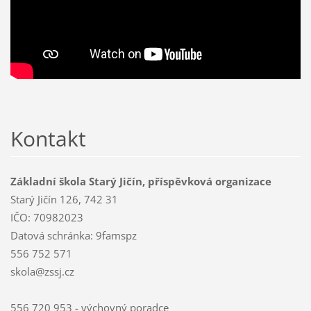
Kontakt
Základní škola Starý Jičín, příspěvková organizace
Starý Jičín 126, 742 31
IČO: 70982023
Datová schránka: 9famspz
556 752 571
skola@zssj.cz
556 720 953 - výchovný poradce