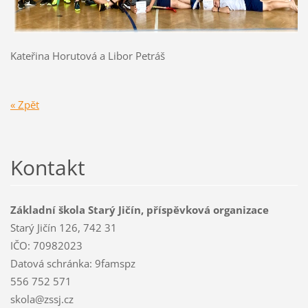
Kateřina Horutová a Libor Petráš
« Zpět
Kontakt
Základní škola Starý Jičín, příspěvková organizace
Starý Jičín 126, 742 31
IČO: 70982023
Datová schránka: 9famspz
556 752 571
skola@zssj.cz