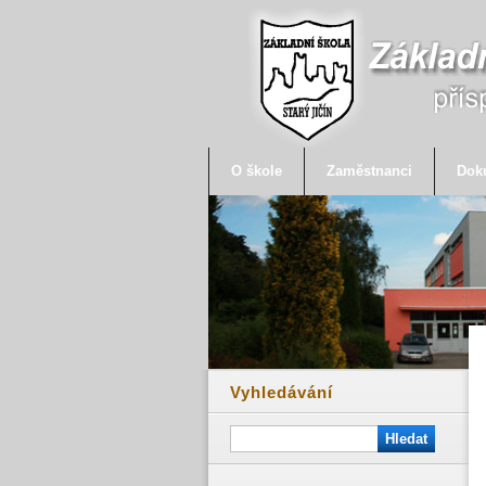
O škole
Zaměstnanci
Dok
Vyhledávání