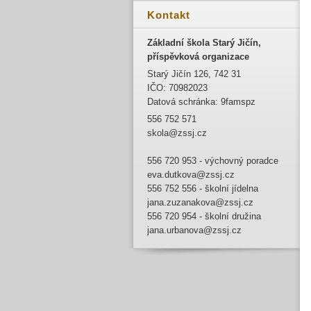
Kontakt
Základní škola Starý Jičín,
příspěvková organizace
Starý Jičín 126, 742 31
IČO: 70982023
Datová schránka: 9famspz
556 752 571
skola@zssj.cz
556 720 953 - výchovný poradce
eva.dutkova@zssj.cz
556 752 556 - školní jídelna
jana.zuzanakova@zssj.cz
556 720 954 - školní družina
jana.urbanova@zssj.cz