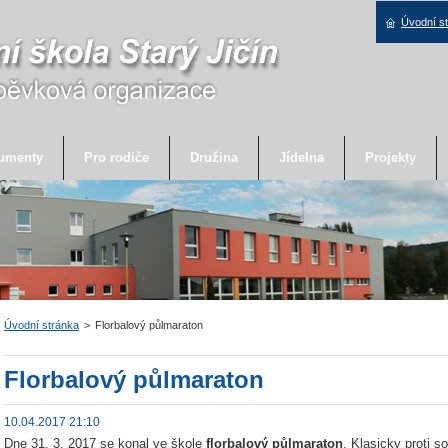
Úvodní s
umenty
Pro rodiče
Družina
Jídelna
Projekty
Úvodní stránka
>
Florbalový půlmaraton
Florbalový půlmaraton
10.04.2017 21:10
Dne 31. 3. 2017 se konal ve škole
florbalový půlmaraton
. Klasicky proti so