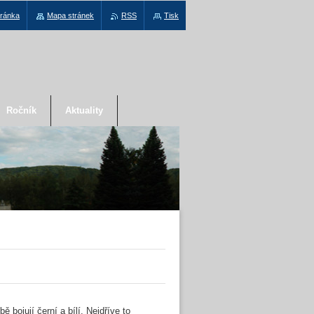
tránka
Mapa stránek
RSS
Tisk
Ročník
Aktuality
bě bojují černí a bílí. Nejdříve to