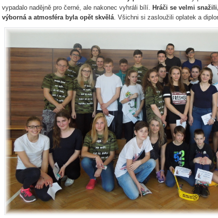
vypadalo nadějně pro černé, ale nakonec vyhráli bílí.
Hráči se velmi snažil
výborná a atmosféra byla opět skvělá
. Všichni si zasloužili oplatek a dip