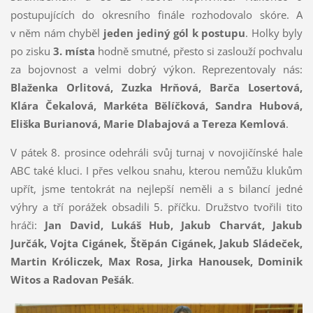
postupujících do okresního finále rozhodovalo skóre. A
v něm nám chyběl
jeden jediný gól k postupu
. Holky byly
po zisku
3. místa
hodně smutné, přesto si zaslouží pochvalu
za bojovnost a velmi dobrý výkon. Reprezentovaly nás:
Blaženka Orlitová, Zuzka Hrňová, Barča Losertová,
Klára Čekalová, Markéta Bělíčková, Sandra Hubová,
Eliška Burianová, Marie Dlabajová a Tereza Kemlová
.
V pátek 8. prosince odehráli svůj turnaj v novojičínské hale
ABC také kluci. I přes velkou snahu, kterou nemůžu klukům
upřít, jsme tentokrát na nejlepší neměli a s bilancí jedné
výhry a tří porážek obsadili 5. příčku. Družstvo tvořili tito
hráči:
Jan David, Lukáš Hub, Jakub Charvát, Jakub
Jurčák, Vojta Cigánek, Štěpán Cigánek, Jakub Sládeček,
Martin Króliczek, Max Rosa, Jirka Hanousek, Dominik
Witos a Radovan Pešák
.