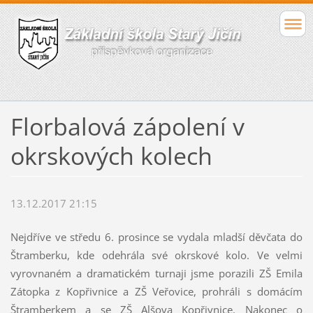
Florbalová zápolení v
okrskových kolech
13.12.2017 21:15
Nejdříve ve středu 6. prosince se vydala mladší děvčata do
Štramberku, kde odehrála své okrskové kolo. Ve velmi
vyrovnaném a dramatickém turnaji jsme porazili ZŠ Emila
Zátopka z Kopřivnice a ZŠ Veřovice, prohráli s domácím
Štramberkem a se ZŠ Alšova Kopřivnice. Nakonec o