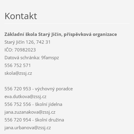
Kontakt
Základní škola Starý Jičín, příspěvková organizace
Starý Jičín 126, 742 31
IČO: 70982023
Datová schránka: 9famspz
556 752 571
skola@zssj.cz
556 720 953 - výchovný poradce
eva.dutkova@zssj.cz
556 752 556 - školní jídelna
jana.zuzanakova@zssj.cz
556 720 954 - školní družina
jana.urbanova@zssj.cz