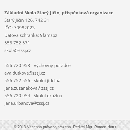
Základní škola Starý Jičín, příspěvková organizace
Starý Jičín 126, 742 31
IČO: 70982023
Datová schránka: 9famspz
556 752 571
skola@zssj.cz
556 720 953 - výchovný poradce
eva.dutkova@zssj.cz
556 752 556 - školní jídelna
jana.zuzanakova@zssj.cz
556 720 954 - školní družina
jana.urbanova@zssj.cz
© 2013 Všechna práva vyhrazena. Ředitel Mgr. Roman Horut