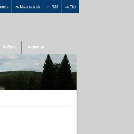
tránka
Mapa stránek
RSS
Tisk
Ročník
Aktuality