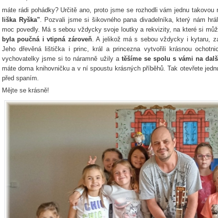
máte rádi pohádky? Určitě ano, proto jsme se rozhodli vám jednu takovou
liška Ryška"
. Pozvali jsme si šikovného pana divadelníka, který nám h
moc povedly. Má s sebou vždycky svoje loutky a rekvizity, na které si můž
byla poučná i vtipná zároveň
. A jelikož má s sebou vždycky i kytaru, za
Jeho dřevěná lištička i princ, král a princezna vytvořili krásnou ochot
vychovatelky jsme si to náramně užily a
těšíme se spolu s vámi na dal
máte doma knihovničku a v ní spoustu krásných příběhů. Tak otevřete jedn
před spaním.
Mějte se krásně!