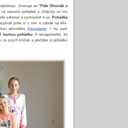
 nabídnout. Jmenuje se
"Pták Ohnivák a
rál už spoustu pohádek a vždycky se mu
ete sáhnout a vyzkoušet si je.
Pohádka
zpívali jsme si s ním a zahráli na tělo.
nickou atmosféru
(fotogalerie)
. I my paní
ší hezkou pohádku
. A nezapomeňte, že
u ze svých knížek a přečtěte si pohádku