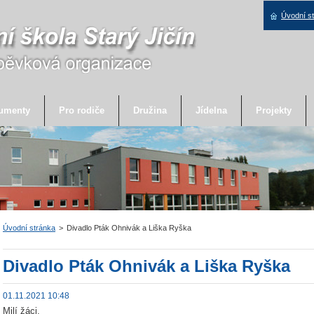
Úvodní s
umenty
Pro rodiče
Družina
Jídelna
Projekty
Úvodní stránka
>
Divadlo Pták Ohnivák a Liška Ryška
Divadlo Pták Ohnivák a Liška Ryška
01.11.2021 10:48
Milí žáci,