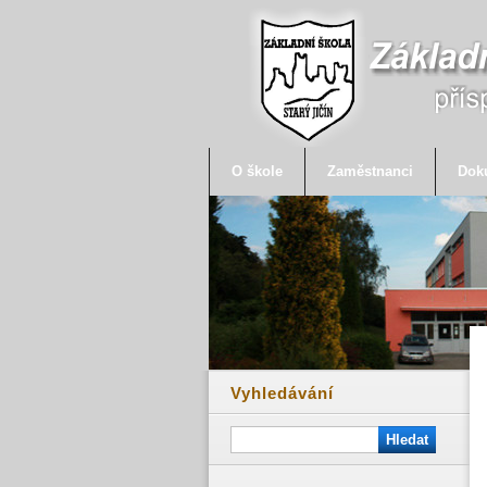
O škole
Zaměstnanci
Dok
Vyhledávání