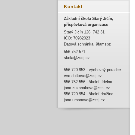
Kontakt
Základní škola Starý Jičín,
příspěvková organizace
Starý Jičín 126, 742 31
IČO: 70982023
Datová schránka: 9famspz
556 752 571
skola@zssj.cz
556 720 953 - výchovný poradce
eva.dutkova@zssj.cz
556 752 556 - školní jídelna
jana.zuzanakova@zssj.cz
556 720 954 - školní družina
jana.urbanova@zssj.cz