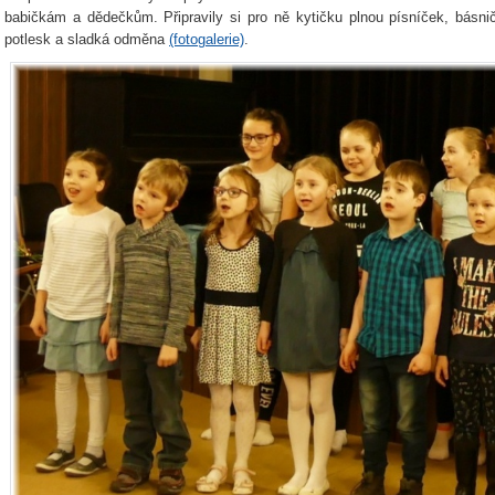
babičkám a dědečkům. Připravily si pro ně kytičku plnou písníček, básn
potlesk a sladká odměna
(fotogalerie)
.