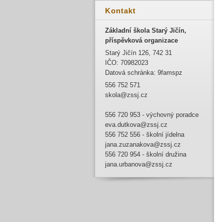
Kontakt
Základní škola Starý Jičín,
příspěvková organizace
Starý Jičín 126, 742 31
IČO: 70982023
Datová schránka: 9famspz
556 752 571
skola@zssj.cz
556 720 953 - výchovný poradce
eva.dutkova@zssj.cz
556 752 556 - školní jídelna
jana.zuzanakova@zssj.cz
556 720 954 - školní družina
jana.urbanova@zssj.cz