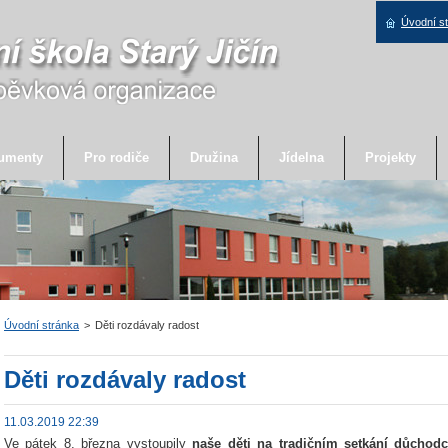
Úvodní s
umenty
Pro rodiče
Družina
Jídelna
Projekty
Úvodní stránka
>
Děti rozdávaly radost
Děti rozdávaly radost
11.03.2019 22:39
Ve pátek 8. března vystoupily
naše děti na
tradičním setkání důchod