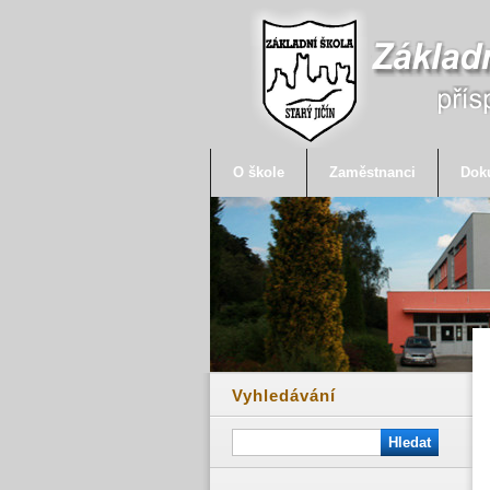
O škole
Zaměstnanci
Dok
Vyhledávání