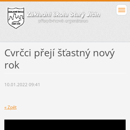
Cvrčci přejí šťastný nový
rok
10.01.2022 09:41
« Zpět