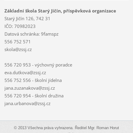
Základní škola Starý Jičín, příspěvková organizace
Starý Jičín 126, 742 31
IČO: 70982023
Datová schránka: 9famspz
556 752 571
skola@zssj.cz
556 720 953 - výchovný poradce
eva.dutkova@zssj.cz
556 752 556 - školní jídelna
jana.zuzanakova@zssj.cz
556 720 954 - školní družina
jana.urbanova@zssj.cz
© 2013 Všechna práva vyhrazena. Ředitel Mgr. Roman Horut