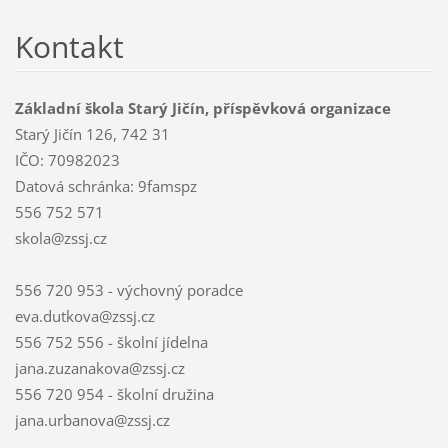
Kontakt
Základní škola Starý Jičín, příspěvková organizace
Starý Jičín 126, 742 31
IČO: 70982023
Datová schránka: 9famspz
556 752 571
skola@zssj.cz
556 720 953 - výchovný poradce
eva.dutkova@zssj.cz
556 752 556 - školní jídelna
jana.zuzanakova@zssj.cz
556 720 954 - školní družina
jana.urbanova@zssj.cz