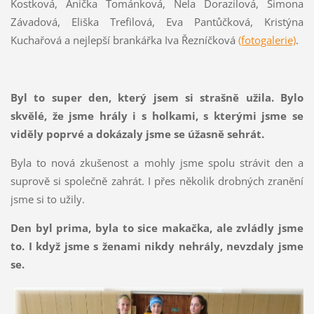
Kostková, Anička Tománková, Nela Dorazilová, Simona
Závadová, Eliška Trefilová, Eva Pantůčková, Kristýna
Kuchařová a nejlepší brankářka Iva Řezníčková
(fotogalerie)
.
Byl to super den, který jsem si strašně užila. Bylo
skvělé, že jsme hrály i s holkami, s kterými jsme se
viděly poprvé a dokázaly jsme se úžasně sehrát.
Byla to nová zkušenost a mohly jsme spolu strávit den a
suprově si společně zahrát. I přes několik drobných zranění
jsme si to užily.
Den byl prima, byla to sice makačka, ale zvládly jsme
to. I když jsme s ženami nikdy nehrály, nevzdaly jsme
se.