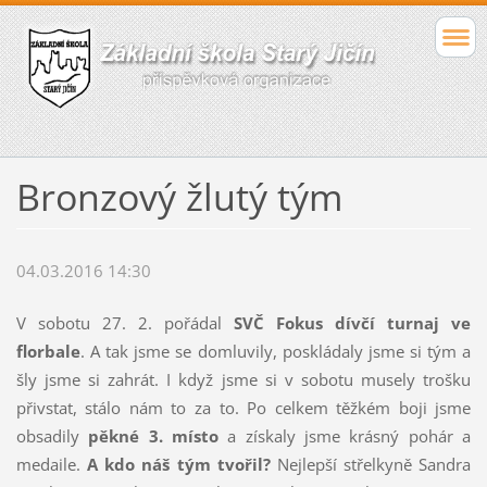
Bronzový žlutý tým
04.03.2016 14:30
V sobotu 27. 2. pořádal
SVČ Fokus
dívčí turnaj ve
florbale
. A tak jsme se domluvily, poskládaly jsme si tým a
šly jsme si zahrát. I když jsme si v sobotu musely trošku
přivstat, stálo nám to za to. Po celkem těžkém boji jsme
obsadily
pěkné 3. místo
a získaly jsme krásný pohár a
medaile.
A kdo náš tým tvořil?
Nejlepší střelkyně Sandra