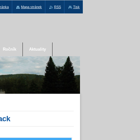
tránka
Mapa stránek
RSS
Tisk
Ročník
Aktuality
ack