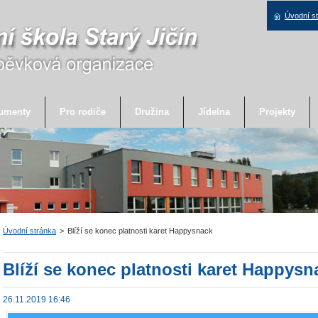
Úvodní s
umenty
Pro rodiče
Družina
Jídelna
Projekty
Úvodní stránka
>
Blíží se konec platnosti karet Happysnack
Blíží se konec platnosti karet Happysn
26.11.2019 16:46