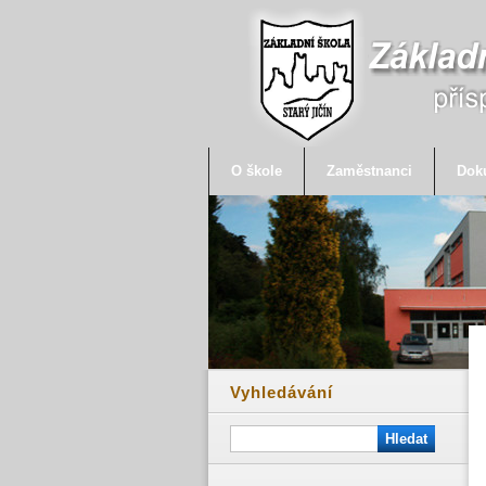
O škole
Zaměstnanci
Dok
Vyhledávání