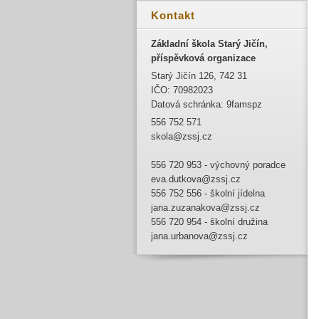
Kontakt
Základní škola Starý Jičín,
příspěvková organizace
Starý Jičín 126, 742 31
IČO: 70982023
Datová schránka: 9famspz
556 752 571
skola@zssj.cz
556 720 953 - výchovný poradce
eva.dutkova@zssj.cz
556 752 556 - školní jídelna
jana.zuzanakova@zssj.cz
556 720 954 - školní družina
jana.urbanova@zssj.cz