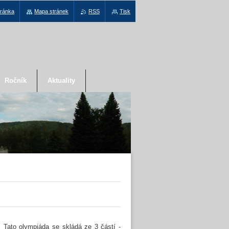
tránka
Mapa stránek
RSS
Tisk
Ročník
Aktuality
. Tato olympiáda se skládá ze 3 částí -