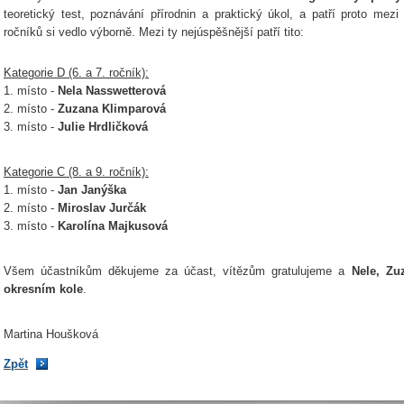
teoretický test, poznávání přírodnin a praktický úkol, a patří proto mezi
ročníků si vedlo výborně. Mezi ty nejúspěšnější patří tito:
Kategorie D (6. a 7. ročník):
1. místo -
Nela Nasswetterová
2. místo -
Zuzana Klimparová
3. místo -
Julie Hrdličková
Kategorie C (8. a 9. ročník):
1. místo -
Jan Janýška
2. místo -
Miroslav Jurčák
3. místo -
Karolína Majkusová
Všem účastníkům děkujeme za účast, vítězům gratulujeme a
Nele, Zu
okresním kole
.
Martina Houšková
Zpět