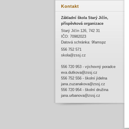
Kontakt
Základní škola Starý Jičín,
příspěvková organizace
Starý Jičín 126, 742 31
IČO: 70982023
Datová schránka: 9famspz
556 752 571
skola@zssj.cz
556 720 953 - výchovný poradce
eva.dutkova@zssj.cz
556 752 556 - školní jídelna
jana.zuzanakova@zssj.cz
556 720 954 - školní družina
jana.urbanova@zssj.cz