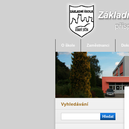
O škole
Zaměstnanci
Dok
Vyhledávání