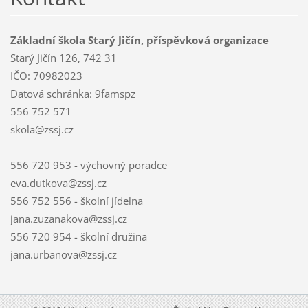
Základní škola Starý Jičín, příspěvková organizace
Starý Jičín 126, 742 31
IČO: 70982023
Datová schránka: 9famspz
556 752 571
skola@zssj.cz
556 720 953 - výchovný poradce
eva.dutkova@zssj.cz
556 752 556 - školní jídelna
jana.zuzanakova@zssj.cz
556 720 954 - školní družina
jana.urbanova@zssj.cz