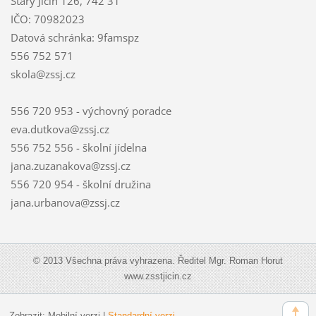
Starý Jičín 126, 742 31
IČO: 70982023
Datová schránka: 9famspz
556 752 571
skola@zssj.cz
556 720 953 - výchovný poradce
eva.dutkova@zssj.cz
556 752 556 - školní jídelna
jana.zuzanakova@zssj.cz
556 720 954 - školní družina
jana.urbanova@zssj.cz
© 2013 Všechna práva vyhrazena. Ředitel Mgr. Roman Horut
www.zsstjicin.cz
Zobrazit:
Mobilní verzi
|
Standardní verzi