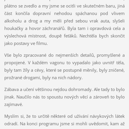
plátno se zvedlo a my jsme se ocitli ve skutečném baru, jiná
část končila dopravní nehodou spáchanou pod vlivem
alkoholu a drog a my měli před sebou vrak auta, slyšeli
houkačky a hovor záchranářů. Byla tam i opravdová cela a
výslechová místnost, doupě feťáků. Nechtěla bych skončit
jako postavy ve filmu.
Vše bylo zpracované do nejmenších detailů, promyšlené a
propojené. V každém vagonu to vypadalo jako uvnitř těla,
byly tam žíly a cévy, které se postupně měnily, byly zničené,
prožrané drogami, byly na nich nádory.
Zábava a učení většinou nejdou dohromady. Ale tady to bylo
jinak. Naučilo nás to spoustu nových věcí a zároveň to bylo
zajímavé.
Myslím si, že to určitě některé od užívání návykových látek
odradí. Na konci programu jsme si mohli uvědomit, kam až