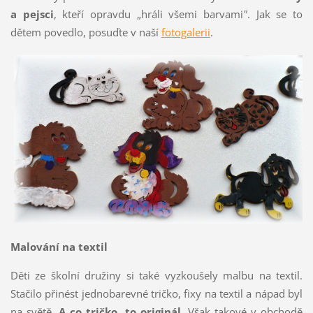
a pejsci
, kteří opravdu „hráli všemi barvami
"
. Jak se to
dětem povedlo, posuďte v naší
fotogalerii
.
Malování na textil
Děti ze školní družiny si také vyzkoušely malbu na textil.
Stačilo přinést jednobarevné tričko, fixy na textil a nápad byl
na světě.
A co tričko, to originál
. Však takové v obchodě