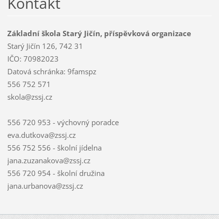
Kontakt
Základní škola Starý Jičín, příspěvková organizace
Starý Jičín 126, 742 31
IČO: 70982023
Datová schránka: 9famspz
556 752 571
skola@zssj.cz
556 720 953 - výchovný poradce
eva.dutkova@zssj.cz
556 752 556 - školní jídelna
jana.zuzanakova@zssj.cz
556 720 954 - školní družina
jana.urbanova@zssj.cz