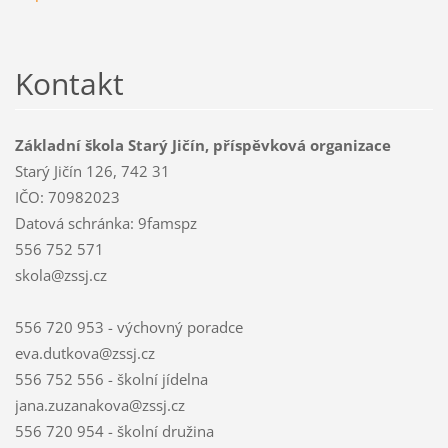
Kontakt
Základní škola Starý Jičín, příspěvková organizace
Starý Jičín 126, 742 31
IČO: 70982023
Datová schránka: 9famspz
556 752 571
skola@zssj.cz
556 720 953 - výchovný poradce
eva.dutkova@zssj.cz
556 752 556 - školní jídelna
jana.zuzanakova@zssj.cz
556 720 954 - školní družina