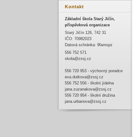
Kontakt
Základní škola Starý Jičín,
příspěvková organizace
Starý Jičín 126, 742 31
IČO: 70982023
Datová schránka: 9famspz
556 752 571
skola@zssj.cz
556 720 953 - výchovný poradce
eva.dutkova@zssj.cz
556 752 556 - školní jídelna
jana.zuzanakova@zssj.cz
556 720 954 - školní družina
jana.urbanova@zssj.cz