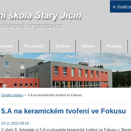
Úvodní s
umenty
Pro rodiče
Družina
Jídelna
Projekty
Úvodní stránka
>
5.A na keramickém tvoření ve Fokusu
5.A na keramickém tvoření ve Fokusu
14.11.2022 09:19
V úterý 8. listopadu si 5.A vyzkoušela keramické tvoření ve Fokusu v Nové