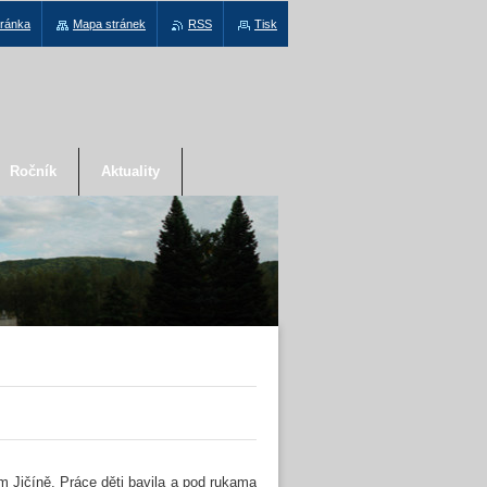
tránka
Mapa stránek
RSS
Tisk
Ročník
Aktuality
m Jičíně. Práce děti bavila a pod rukama