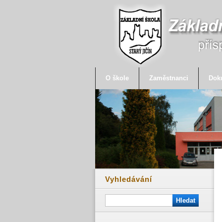
O škole
Zaměstnanci
Dok
Vyhledávání